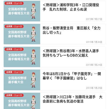
出来事・ニュース
＜熱球譜＞浦和学院3年・江口奨理投
手 乱れた制球、止まらぬ涙
2015年7月27日
出来事・ニュース
熊谷・飯野湧登主将 重圧越え「全力
出し切った」
2015年7月26日
出来事・ニュース
＜熱球譜＞熊谷商3年・水野昌人選手
気持ちもプレーもOBの父越え
2015年7月24日
出来事・ニュース
今年は8月1日から「甲子園見学」…開
幕早く「甲子園練習」はなし
2015年7月23日
出来事・ニュース
＜熱球譜＞川口3年・加藤将太選手 大
会直前に急病も気迫の復活