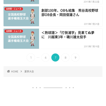
2015年7月22日
出来事・ニュース
創部100年、OBも結集 熊谷高校野球
部OB会長・岡田俊雄さん
2015年7月21日
出来事・ニュース
＜熱球譜＞「打倒浦学」見果てぬ夢
に 川越東3年・磯川雄太投手
2015年7月19日
...
1
6
7
8
9
HOME
夏季大会