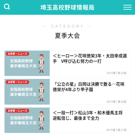
埼玉高校野球情報局
― CATEGORY ―
夏季大会
出来事・ニュース
＜ヒーロー＞花咲徳栄3年・太田幸成選
手 V呼び込む努力の一打
2015年7月29日
出来事・ニュース
「公立の星」白岡は決勝で散る…花咲
徳栄が4年ぶり甲子園
2015年7月28日
出来事・ニュース
＜一投一打＞松山3年・和木優馬主将
逆転信じ、最後まで全力
2015年7月27日