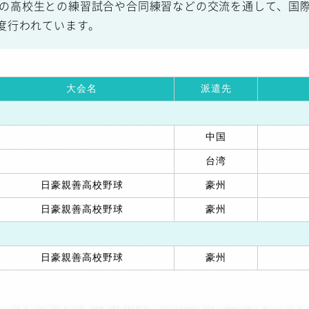
の高校生との練習試合や合同練習などの交流を通して、国
1度行われています。
大会名
派遣先
中国
台湾
日豪親善高校野球
豪州
日豪親善高校野球
豪州
日豪親善高校野球
豪州