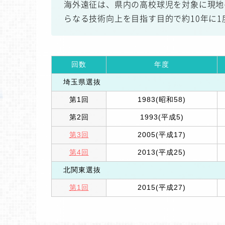
海外遠征は、県内の高校球児を対象に現地
らなる技術向上を目指す目的で約10年に
回数
年度
埼玉県選抜
第1回
1983(昭和58)
第2回
1993(平成5)
第3回
2005(平成17)
第4回
2013(平成25)
北関東選抜
第1回
2015(平成27)