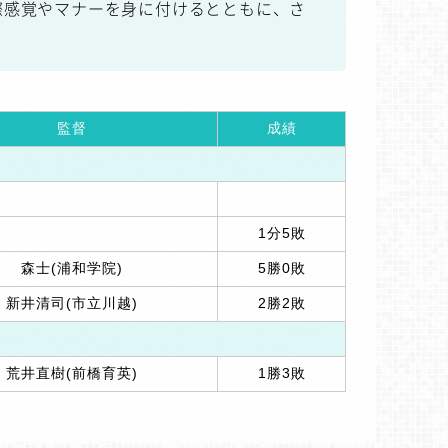
際感覚やマナーを身に付けるとともに、さ
監督
成績
1分5敗
森士(浦和学院)
5勝0敗
新井清司(市立川越)
2勝2敗
荒井直樹(前橋育英)
1勝3敗