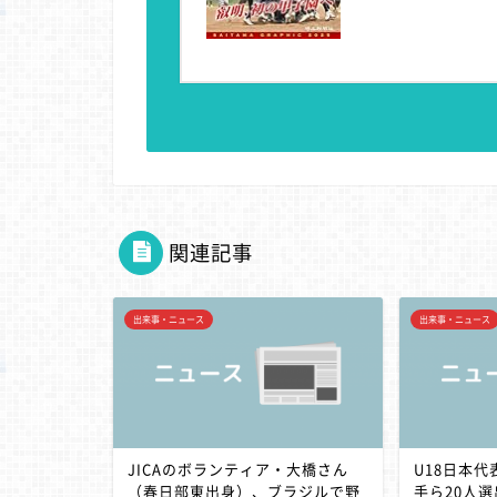
関連記事
出来事・ニュース
出来事・ニュース
JICAのボランティア・大橋さん
U18日本
（春日部東出身）、ブラジルで野
手ら20人選