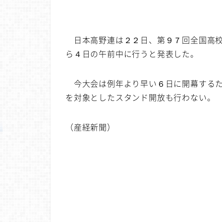
日本高野連は２２日、第９７回全国高校
ら４日の午前中に行うと発表した。
今大会は例年より早い６日に開幕するた
を対象としたスタンド開放も行わない。
（産経新聞）