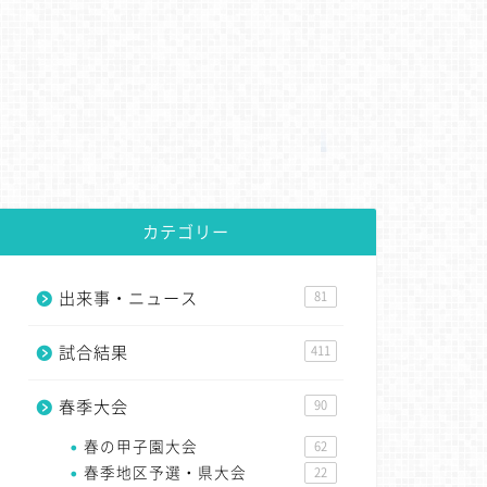
カテゴリー
出来事・ニュース
81
試合結果
411
春季大会
90
春の甲子園大会
62
春季地区予選・県大会
22