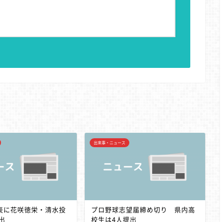
グ
出来事・ニュース
代表に花咲徳栄・清水投
プロ野球志望届締め切り 県内高
出
校生は4人提出