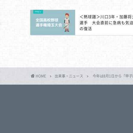
＜熱球譜＞川口3年・加藤将
選手 大会直前に急病も気
の復活
HOME
出来事・ニュース
今年は8月1日から「甲