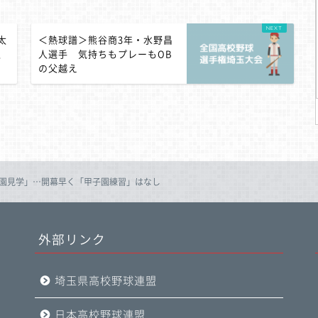
太
＜熱球譜＞熊谷商3年・水野昌
迫
人選手 気持ちもプレーもOB
の父越え
子園見学」…開幕早く「甲子園練習」はなし
外部リンク
埼玉県高校野球連盟
日本高校野球連盟