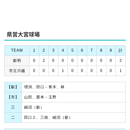
県営大宮球場
TEAM
1
2
3
4
5
6
7
8
9
計
叡明
0
2
0
0
0
0
0
0
0
2
市立川越
0
0
0
1
0
0
0
0
0
1
【叡】
増渕、田口－青木、林
【市】
山田、栗本－玉野
三
細沼（叡）
二
田口２、三枝、細沼（叡）