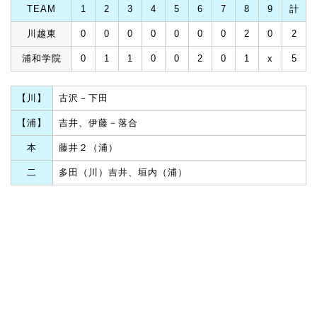
TEAM
1
2
3
4
5
6
7
8
9
計
川越東
0
0
0
0
0
0
0
2
0
2
浦和学院
0
1
1
0
0
2
0
1
x
5
【川】
古沢－下田
【浦】
吉井、伊藤－落合
本
藤井２（浦）
二
多田（川）吉井、垣内（浦）