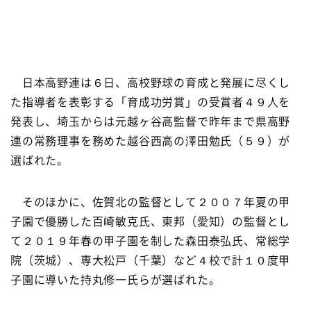
日本高野連は６日、高校野球の育成と発展に尽くし
た指導者を表彰する「育成功労賞」の受賞者４９人を
発表し、埼玉からは元越ヶ谷高監督で昨年まで県高野
連の常務理事を務めた越谷西高の澤田勉氏（５９）が
選ばれた。
そのほかに、佐賀北の監督として２００７年夏の甲
子園で優勝した百崎敏克氏、東邦（愛知）の監督とし
て２０１９年春の甲子園を制した森田泰弘氏、常総学
院（茨城）、専大松戸（千葉）など４校で計１０度甲
子園に導いた持丸修一氏らが選ばれた。