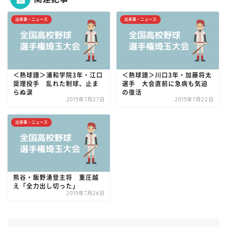
出来事・ニュース
出来事・ニュース
＜熱球譜＞浦和学院3年・江口
＜熱球譜＞川口3年・加藤将太
奨理投手 乱れた制球、止ま
選手 大会直前に急病も気迫
らぬ涙
の復活
2015年7月27日
2015年7月22日
出来事・ニュース
熊谷・飯野湧登主将 重圧越
え「全力出し切った」
2015年7月26日