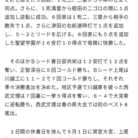
同点。さらに、１死満塁から蛭田の二ゴロの間に１点
追加し逆転に成功。６回表は１死二、三塁から相手の
敵失で１点、さらに津田の右前適時打で１点を追加
し、５－２とリードを広げる。８回表にも５点を追加
した聖望学園が１６安打１０得点で南稜に快勝した。
そのほかＢシード春日部共栄は１２安打で１２点を
奪い、正智深谷に５回コールド勝ち。Ｂシード上尾は
川越工に１１－２で７回コールド勝ちし、それぞれ
準々決勝進出を決めた。地区予選で川越東を破った西
武文理は７回裏に一挙５得点を奪い、６－４で大宮東
に逆転勝ち。西武文理は春の県大会では初のベスト８
進出。
１日間の休養日を挟んで５月１日に県営大宮、上尾