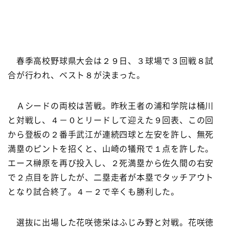
春季高校野球県大会は２９日、３球場で３回戦８試
合が行われ、ベスト８が決まった。
Ａシードの両校は苦戦。昨秋王者の浦和学院は桶川
と対戦し、４－０とリードして迎えた９回表、この回
から登板の２番手武江が連続四球と左安を許し、無死
満塁のピントを招くと、山崎の犠飛で１点を許した。
エース榊原を再び投入し、２死満塁から佐久間の右安
で２点目を許したが、二塁走者が本塁でタッチアウト
となり試合終了。４－２で辛くも勝利した。
選抜に出場した花咲徳栄はふじみ野と対戦。花咲徳