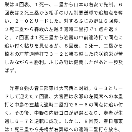
栄は４回表、１死一、二塁から山本の右安で先制。６
回表は２死三塁から相手のけん制悪送球で追加点を奪
い、２－０とリードした。対するふじみ野は６回裏、
２死二塁から森竣の左越え適時二塁打で１点を返す
と、７回裏は１死三塁から岩國の中前適時打で同点に
追い付く粘りを見せるが、８回表、２死一、二塁から
楠本の左前適時打で３－２と勝ち越した花咲徳栄が苦
しみながらも勝利。ふじみ野は健闘したがあと一歩及
ばず。
昨春８強の春日部東は大宮西と対戦。６－３とリー
ドして迎えた７回裏、大宮西は永瀬の左翼席への本塁
打と中島の左越え適時二塁打で６－６の同点に追い付
く。その後、中野の内野ゴロが野選となり、走者が生
還し６－７と逆転に成功。しかし、８回表、春日部東
は１死三塁から舟橋が右翼線への適時二塁打を放ち、