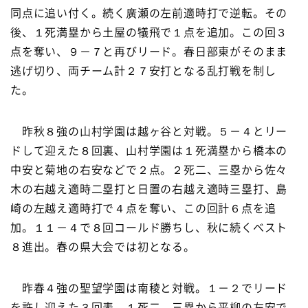
同点に追い付く。続く廣瀬の左前適時打で逆転。その
後、１死満塁から土屋の犠飛で１点を追加。この回３
点を奪い、９－７と再びリード。春日部東がそのまま
逃げ切り、両チーム計２７安打となる乱打戦を制し
た。
昨秋８強の山村学園は越ヶ谷と対戦。５－４とリー
ドして迎えた８回裏、山村学園は１死満塁から橋本の
中安と菊地の右安などで２点。２死二、三塁から佐々
木の右越え適時二塁打と日置の右越え適時三塁打、島
崎の左越え適時打で４点を奪い、この回計６点を追
加。１１－４で８回コールド勝ちし、秋に続くベスト
８進出。春の県大会では初となる。
昨春４強の聖望学園は南稜と対戦。１－２でリード
を許し迎えた３回表、１死二、三塁から平柳の左安で