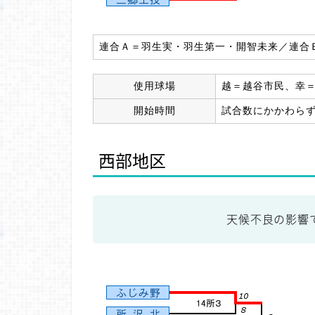
連合Ａ＝羽生実・羽生第一・開智未来／連合
使用球場
越＝越谷市民、幸
開始時間
試合数にかかわらず 1＝
西部地区
天候不良の影響