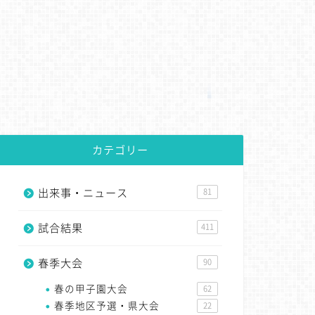
カテゴリー
出来事・ニュース
81
試合結果
411
春季大会
90
春の甲子園大会
62
春季地区予選・県大会
22