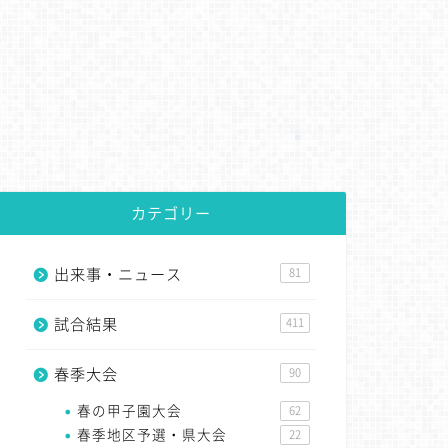
カテゴリー
出来事・ニュース
81
試合結果
411
春季大会
90
春の甲子園大会
62
春季地区予選・県大会
22