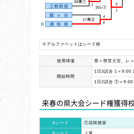
※アルファベットはシード校
使用球場
県＝県営大宮、レ＝
1日3試合 1＝9:00 2
開始時間
1日2試合 ①＝9:00
来春の県大会シード権獲得
Aシード
①花咲徳栄
Bシード
上尾