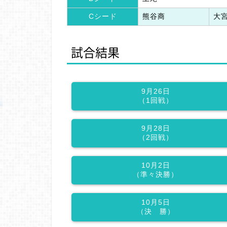
Cシード
熊谷商
大
試合結果
9月26日
（1回戦）
9月28日
（2回戦）
10月2日
（準々決勝）
10月5日
（決 勝）