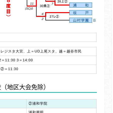
レジスタ大宮、上＝UD上尾スタ、越＝越谷市民
＝11:30 3＝14:00
 ②＝11:30
校（地区大会免除）
②浦和学院
浦和麗明