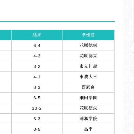
結果
準優勝
花咲徳栄
6-4
花咲徳栄
4-3
市立川越
8-2
東農大三
4-1
西武台
8-3
細田学園
6-5
花咲徳栄
10-2
浦和学院
6-3
昌平
8-5