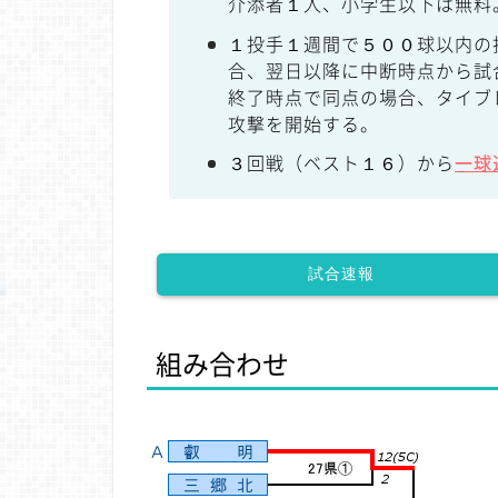
介添者１人、小学生以下は無料
１投手１週間で５００球以内の
合、翌日以降に中断時点から試
終了時点で同点の場合、タイブ
攻撃を開始する。
３回戦（ベスト１６）から
一球
試合速報
組み合わせ