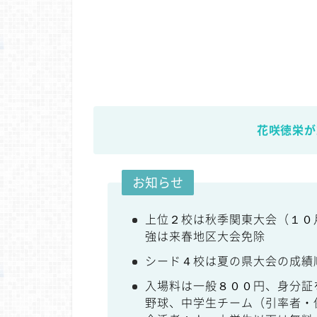
花咲徳栄が
お知らせ
上位２校は秋季関東大会（１０
強は来春地区大会免除
シード４校は夏の県大会の成績
入場料は一般８００円、身分証
野球、中学生チーム（引率者・