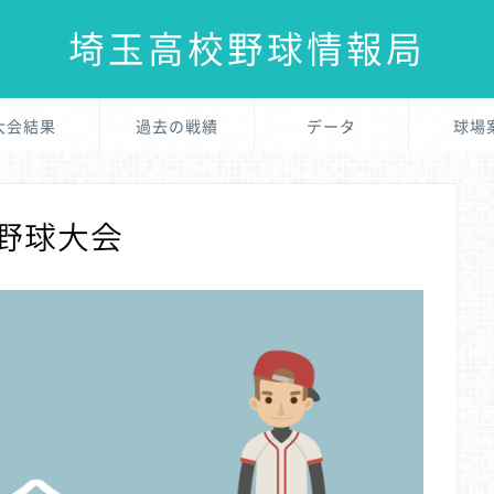
埼玉高校野球情報局
大会結果
過去の戦績
データ
球場
校野球大会